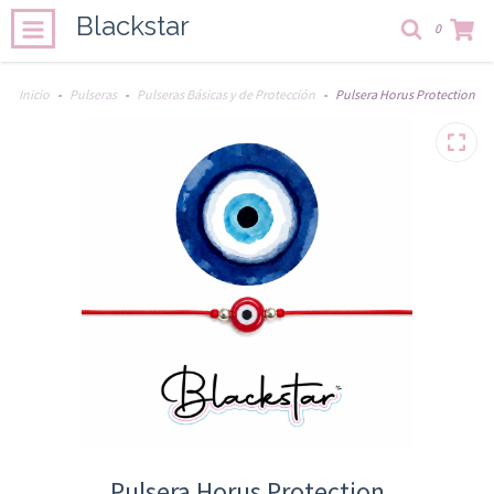
Blackstar
0
Inicio
-
Pulseras
-
Pulseras Básicas y de Protección
-
Pulsera Horus Protection
Pulsera Horus Protection