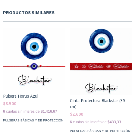
PRODUCTOS SIMILARES
Pulsera Horus Azul
Cinta Protectora Blackstar (35
$8.500
cm)
6
cuotas sin interés de
$1.416,67
$2.600
PULSERAS BÁSICAS Y DE PROTECCIÓN
6
cuotas sin interés de
$433,33
PULSERAS BÁSICAS Y DE PROTECCIÓN