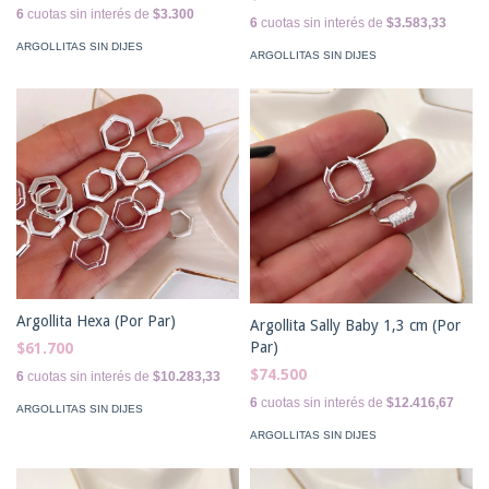
6
cuotas sin interés de
$3.300
6
cuotas sin interés de
$3.583,33
ARGOLLITAS SIN DIJES
ARGOLLITAS SIN DIJES
Argollita Hexa (Por Par)
Argollita Sally Baby 1,3 cm (Por
Par)
$61.700
$74.500
6
cuotas sin interés de
$10.283,33
6
cuotas sin interés de
$12.416,67
ARGOLLITAS SIN DIJES
ARGOLLITAS SIN DIJES