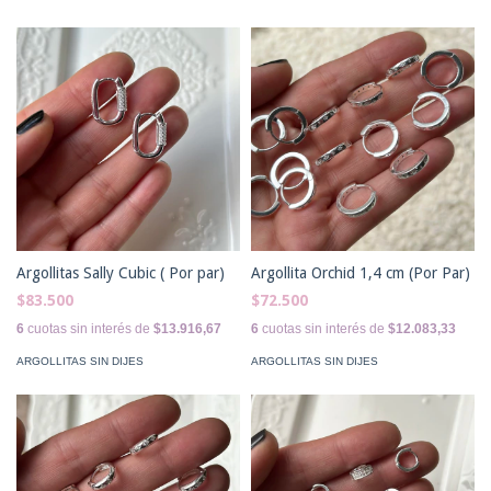
Argollitas Sally Cubic ( Por par)
Argollita Orchid 1,4 cm (Por Par)
$83.500
$72.500
6
cuotas sin interés de
$13.916,67
6
cuotas sin interés de
$12.083,33
ARGOLLITAS SIN DIJES
ARGOLLITAS SIN DIJES