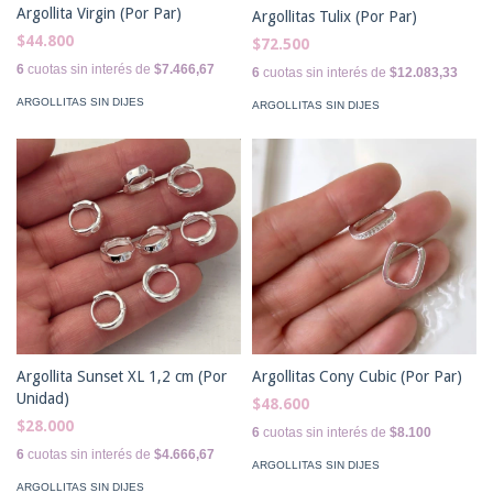
Argollita Virgin (Por Par)
Argollitas Tulix (Por Par)
$44.800
$72.500
6
cuotas sin interés de
$7.466,67
6
cuotas sin interés de
$12.083,33
ARGOLLITAS SIN DIJES
ARGOLLITAS SIN DIJES
Argollita Sunset XL 1,2 cm (Por
Argollitas Cony Cubic (Por Par)
Unidad)
$48.600
$28.000
6
cuotas sin interés de
$8.100
6
cuotas sin interés de
$4.666,67
ARGOLLITAS SIN DIJES
ARGOLLITAS SIN DIJES