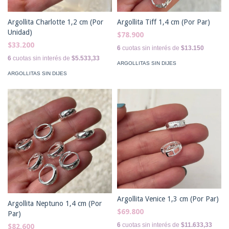
Argollita Charlotte 1,2 cm (Por
Argollita Tiff 1,4 cm (Por Par)
Unidad)
$78.900
$33.200
6
cuotas sin interés de
$13.150
6
cuotas sin interés de
$5.533,33
ARGOLLITAS SIN DIJES
ARGOLLITAS SIN DIJES
Argollita Venice 1,3 cm (Por Par)
Argollita Neptuno 1,4 cm (Por
$69.800
Par)
6
cuotas sin interés de
$11.633,33
$82.600