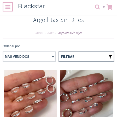
Blackstar
0
Argollitas Sin Dijes
Inicio
-
Aros
-
Argollitas Sin Dijes
Ordenar por
FILTRAR