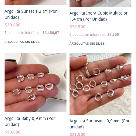
Argollita Sunset 1,2 cm (Por
Argollita Indra Cubic Multicolor
Unidad)
1,4 cm (Por Unidad)
$20.800
$22.500
6
cuotas sin interés de
$3.466,67
6
cuotas sin interés de
$3.750
ARGOLLITAS SIN DIJES
ARGOLLITAS SIN DIJES
Argollita Baby 0,9 mm (Por
Argollita Sunbeams 0,9 mm (Por
Unidad)
unidad)
$19.800
$21.500