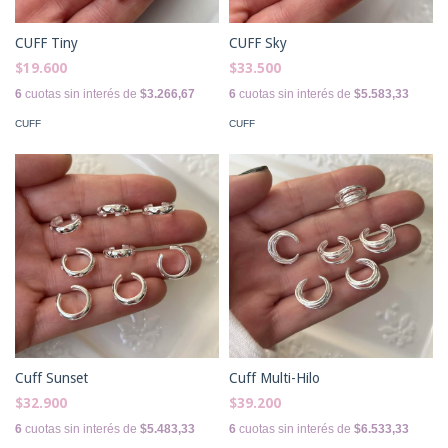
CUFF Tiny
CUFF Sky
$19.600
$33.500
6
cuotas sin interés de
$3.266,67
6
cuotas sin interés de
$5.583,33
CUFF
CUFF
Cuff Sunset
Cuff Multi-Hilo
$32.900
$39.200
6
cuotas sin interés de
$5.483,33
6
cuotas sin interés de
$6.533,33