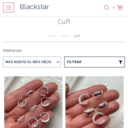
Blackstar
0
Cuff
Inicio
-
Aros
-
Cuff
Ordenar por
FILTRAR