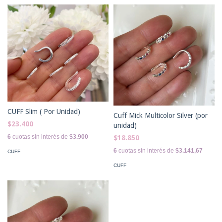
CUFF Slim ( Por Unidad)
Cuff Mick Multicolor Silver (por
$23.400
unidad)
6
cuotas sin interés de
$3.900
$18.850
6
cuotas sin interés de
$3.141,67
CUFF
CUFF