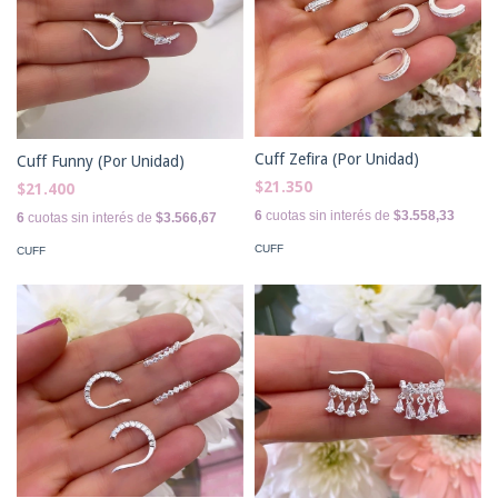
Cuff Zefira (Por Unidad)
Cuff Funny (Por Unidad)
$21.350
$21.400
6
cuotas sin interés de
$3.558,33
6
cuotas sin interés de
$3.566,67
CUFF
CUFF