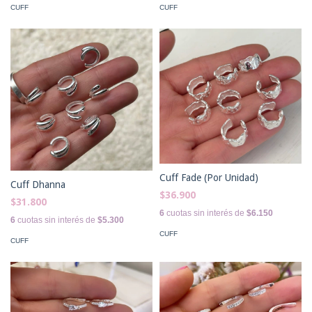
CUFF
CUFF
Cuff Fade (Por Unidad)
Cuff Dhanna
$36.900
$31.800
6
cuotas sin interés de
$6.150
6
cuotas sin interés de
$5.300
CUFF
CUFF