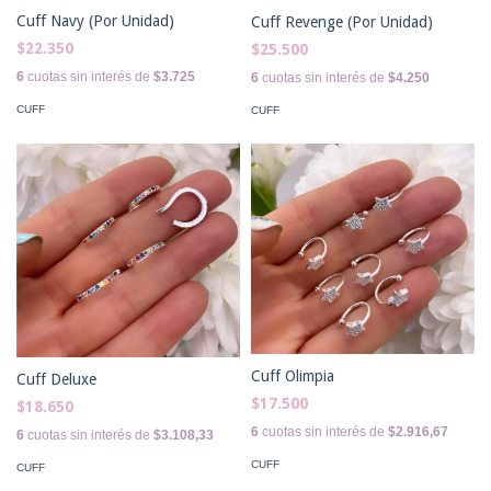
Cuff Navy (Por Unidad)
Cuff Revenge (Por Unidad)
$22.350
$25.500
6
cuotas sin interés de
$3.725
6
cuotas sin interés de
$4.250
CUFF
CUFF
Cuff Olimpia
Cuff Deluxe
$17.500
$18.650
6
cuotas sin interés de
$2.916,67
6
cuotas sin interés de
$3.108,33
CUFF
CUFF