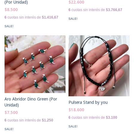
$22.600
(Por Unidad)
$8.500
6
cuotas sin interés de
$3.766,67
6
cuotas sin interés de
$1.416,67
SALE!
SALE!
Aro Abridor Dino Green (Por
Pulsera Stand by you
Unidad)
$18.600
$7.500
6
cuotas sin interés de
$3.100
6
cuotas sin interés de
$1.250
SALE!
SALE!