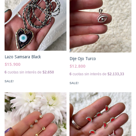
Lazo Samsara Black
Dije Ojo Turco
$15.900
$12.800
6
cuotas sin interés de
$2.650
6
cuotas sin interés de
$2.133,33
SALE!
SALE!