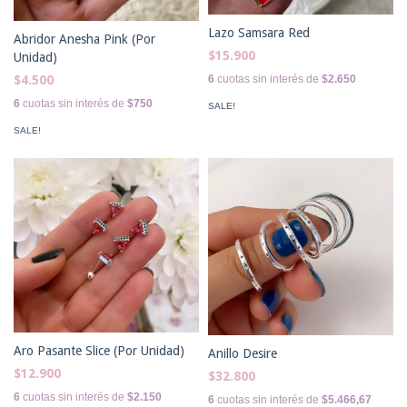
Lazo Samsara Red
Abridor Anesha Pink (Por
$15.900
Unidad)
$4.500
6
cuotas sin interés de
$2.650
6
cuotas sin interés de
$750
SALE!
SALE!
Aro Pasante Slice (Por Unidad)
Anillo Desire
$12.900
$32.800
6
cuotas sin interés de
$2.150
6
cuotas sin interés de
$5.466,67