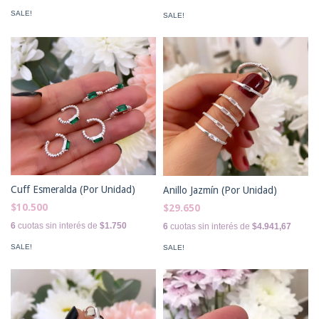
SALE!
SALE!
Cuff Esmeralda (Por Unidad)
Anillo Jazmín (Por Unidad)
$10.500
$29.650
6
cuotas sin interés de
$1.750
6
cuotas sin interés de
$4.941,67
SALE!
SALE!