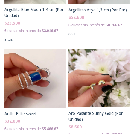
Argollita Blue Moon 1,4 cm (Por
Argollitas Asya 1,3 cm (Por Par)
Unidad)
$52.600
$23.500
6
cuotas sin interés de
$8.766,67
6
cuotas sin interés de
$3.916,67
SALE!
SALE!
Aro Pasante Sunny Gold (Por
Anillo Bittersweet
Unidad)
$32.800
$8.500
6
cuotas sin interés de
$5.466,67