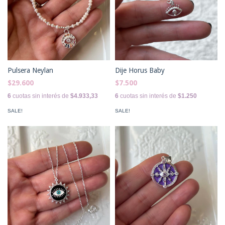
Pulsera Neylan
Dije Horus Baby
$29.600
$7.500
6
cuotas sin interés de
$4.933,33
6
cuotas sin interés de
$1.250
SALE!
SALE!