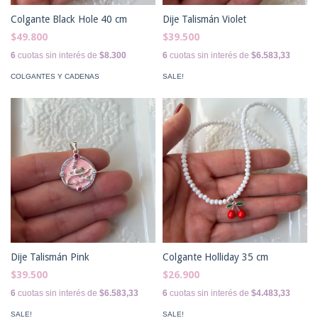
Colgante Black Hole 40 cm
Dije Talismán Violet
$49.800
$39.500
6
cuotas sin interés de
$8.300
6
cuotas sin interés de
$6.583,33
COLGANTES Y CADENAS
SALE!
Dije Talismán Pink
Colgante Holliday 35 cm
$39.500
$26.900
6
cuotas sin interés de
$6.583,33
6
cuotas sin interés de
$4.483,33
SALE!
SALE!