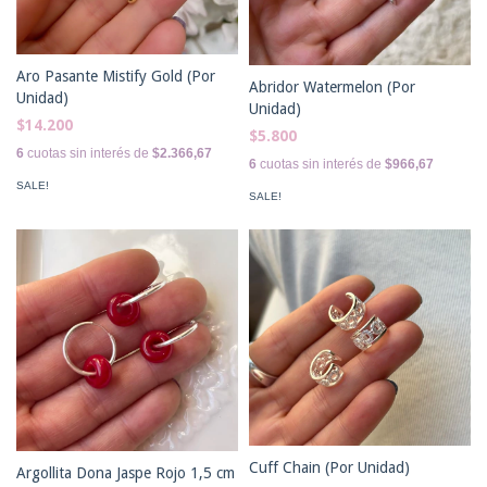
Aro Pasante Mistify Gold (Por
Abridor Watermelon (Por
Unidad)
Unidad)
$14.200
$5.800
6
cuotas sin interés de
$2.366,67
6
cuotas sin interés de
$966,67
SALE!
SALE!
Cuff Chain (Por Unidad)
Argollita Dona Jaspe Rojo 1,5 cm