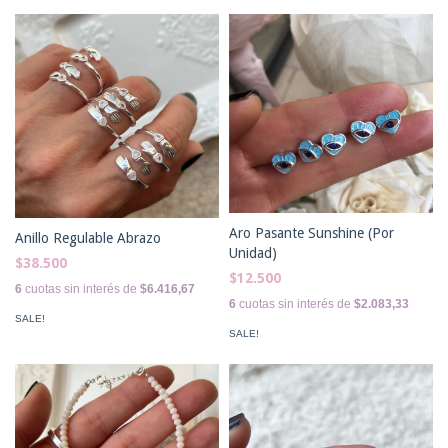
Aro Pasante Sunshine (Por
Anillo Regulable Abrazo
Unidad)
$38.500
$12.500
6
cuotas sin interés de
$6.416,67
6
cuotas sin interés de
$2.083,33
SALE!
SALE!