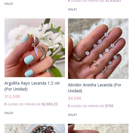
6
cuotas sin interés de
$1.416,67
SALE!
SALE!
Argollita Rayo Lavanda 1,5 cm
Abridor Anesha Lavanda (Por
(Por Unidad)
Unidad)
$12.500
$4.500
6
cuotas sin interés de
$2.083,33
6
cuotas sin interés de
$750
SALE!
SALE!