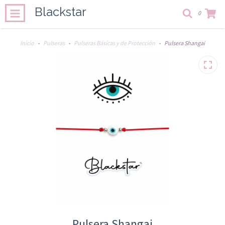
Blackstar
0
Inicio
-
Pulseras
-
Pulseras Básicas y de Protección
-
Pulsera Shangai
Pulsera Shangai