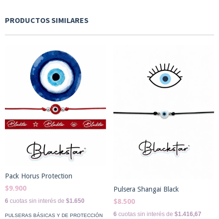
PRODUCTOS SIMILARES
Pack Horus Protection
$9.900
Pulsera Shangai Black
6
cuotas sin interés de
$1.650
$8.500
6
cuotas sin interés de
$1.416,67
PULSERAS BÁSICAS Y DE PROTECCIÓN